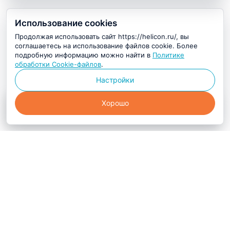
Использование cookies
Продолжая использовать сайт https://helicon.ru/, вы
соглашаетесь на использование файлов cookie. Более
подробную информацию можно найти в
Политике
обработки Cookie-файлов
.
Настройки
Хорошо
63 155 ₽
i
Купить в 1 клик
Компания Хеликон — ключевой
поставщик и производитель
оборудования, реагентов и расходных
материалов для научных, медицинских
и биотехнологических лабораторий.