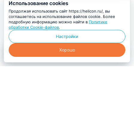
Использование cookies
Продолжая использовать сайт https://helicon.ru/, вы
соглашаетесь на использование файлов cookie. Более
подробную информацию можно найти в
Политике
обработки Cookie-файлов
.
Настройки
Хорошо
56 138 ₽
i
Купить в 1 клик
Компания Хеликон — ключевой
поставщик и производитель
оборудования, реагентов и расходных
материалов для научных, медицинских
и биотехнологических лабораторий.
Мы предлагаем клиентам только проверенные решения